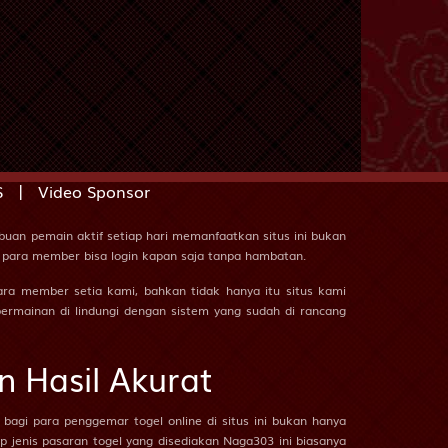
|
S
Video Sponsor
ibuan pemain aktif setiap hari memanfaatkan situs ini bukan
r, para member bisa login kapan saja tanpa hambatan.
ra member setia kami, bahkan tidak hanya itu situs kami
 permainan di lindungi dengan sistem yang sudah di rancang
 Hasil Akurat
 bagi para penggemar togel online di situs ini bukan hanya
p jenis pasaran togel yang disediakan Naga303 ini biasanya