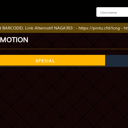
Alternatif NAGA303 : - https://pintu.cfd/lcng - https://nagab
MOTION
SPESIAL