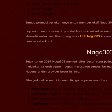
Bonus Extra Freespin 30% + 25%
Bonus Referal
PLAY
Bonus Cashback
Brentfor... vs Tottenha...
i
Semua promosi berlaku hanya untuk member aktif Naga 303,
23/08 00:30AM
Layanan menarik selanjutnya adalah situs kami selalu memb
H
Brentford
khawatir untuk kesulitan mengakses
Link Naga303
karena 
pemain setia kami.
W
Tottenham Hotspur
Naga303 
0.00
HDP
0.00
-1.28
Odds
1.11
PLAY
Sejak tahun 2014 Naga303 menjadi situs besar yang paling
melainkan seluruh pemain dapat merasakan sensasi bermain 
Racing S... vs Villarre...
Habanero, dan provider besar lainnya.
i
16/08 22:00PM
Situs judi online resmi ini memiliki game permainan favorit a
H
Racing Santander
Togel Online :
Togel Hongkong, Sydney, Singapore, Jowop
W
Villarreal
Slot Online :
Pragmatic Play, PG Soft, Habanero, Idn Slo
Live Casino :
Baccarat, Roulete, SicboDice
0.50
HDP
-0.50
-1.31
Odds
-1.13
Sportsbook :
Sbobet ( MixParlay, Handicap, 1x2, Over/U
PLAY