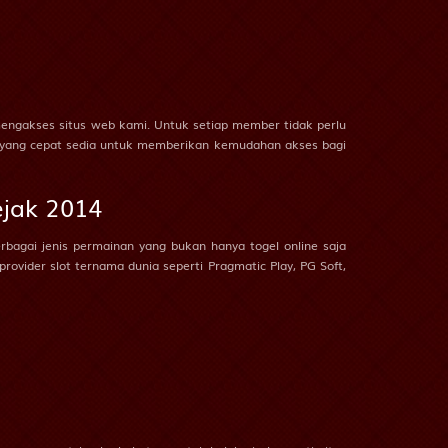
 mengakses situs web kami. Untuk setiap member tidak perlu
at yang cepat sedia untuk memberikan kemudahan akses bagi
ejak 2014
rbagai jenis permainan yang bukan hanya togel online saja
ovider slot ternama dunia seperti Pragmatic Play, PG Soft,