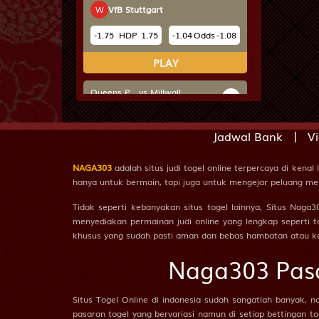
W
VfB Stuttgart
-1.75
HDP
1.75
-1.04
Odds
-1.08
PLAY
Queens P... vs Millwall
i
08/08 20:00PM
H
Queens Park Rangers
|
Jadwal Bank
Vi
W
Millwall
NAGA303
adalah situs judi togel online terpercaya di kena
0.25
HDP
-0.25
-1.23
Odds
-1.05
hanya untuk bermain, tapi juga untuk mengejar peluang men
Tidak seperti kebanyakan situs togel lainnya, Situs Na
PLAY
menyediakan permainan judi online yang lengkap seperti to
khusus yang sudah pasti aman dan bebas hambatan atau k
Estrela ... vs Sporting...
i
09/08 02:30AM
Naga303 Pasa
H
Estrela da Amadora
W
Sporting Lisbon
Situs Togel Online di indonesia sudah sangatlah banyak, n
pasaran togel yang bervariasi namun di setiap bettingan t