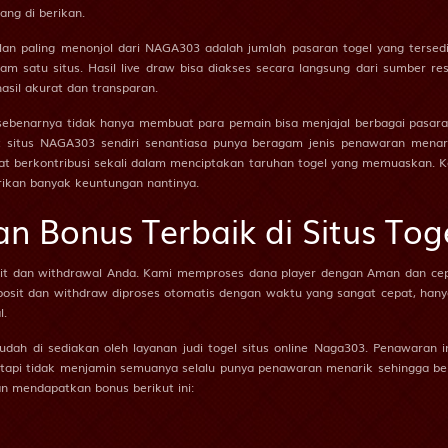
ang di berikan.
ulan paling menonjol dari NAGA303 adalah jumlah pasaran togel yang tersed
am satu situs. Hasil live draw bisa diakses secara langsung dari sumber r
asil akurat dan transparan.
ebenarnya tidak hanya membuat para pemain bisa menjajal berbagai pasaran 
situs NAGA303 sendiri senantiasa punya beragam jenis penawaran menari
ngat berkontribusi sekali dalam menciptakan taruhan togel yang memuaskan. 
rikan banyak keuntungan nantinya.
an Bonus Terbaik di Situs To
sit dan withdrawal Anda. Kami memproses dana player dengan Aman dan ce
posit dan withdraw diproses otomatis dengan waktu yang sangat cepat, hany
l.
dah di sediakan oleh layanan judi togel situs online Naga303. Penawaran
 tetapi tidak menjamin semuanya selalu punya penawaran menarik sehingga b
kan mendapatkan bonus berikut ini: