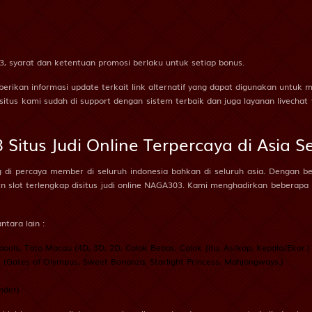
 syarat dan ketentuan promosi berlaku untuk setiap bonus.
erikan informasi update terkait link alternatif yang dapat digunakan untuk
situs kami sudah di support dengan sistem terbaik dan juga layanan livech
Situs Judi Online Terpercaya di Asia S
 di percaya member di seluruh indonesia bahkan di seluruh asia. Dengan be
slot terlengkap disitus judi online NAGA303. Kami menghadirkan beberapa pr
ntara lain :
ools, Toto Macau (4D, 3D, 2D, Colok Bebas, Colok Jitu, As/kop, Kepala/Ekor.)
t. (Gates of Olympus, Sweet Bonanza, Starlight Princess, Mahjongways.)
nder)