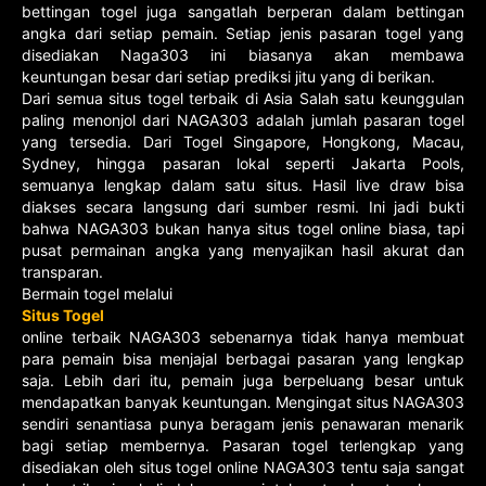
bettingan togel juga sangatlah berperan dalam bettingan
angka dari setiap pemain. Setiap jenis pasaran togel yang
disediakan Naga303 ini biasanya akan membawa
keuntungan besar dari setiap prediksi jitu yang di berikan.
Dari semua situs togel terbaik di Asia Salah satu keunggulan
paling menonjol dari NAGA303 adalah jumlah pasaran togel
yang tersedia. Dari Togel Singapore, Hongkong, Macau,
Sydney, hingga pasaran lokal seperti Jakarta Pools,
semuanya lengkap dalam satu situs. Hasil live draw bisa
diakses secara langsung dari sumber resmi. Ini jadi bukti
bahwa NAGA303 bukan hanya situs togel online biasa, tapi
pusat permainan angka yang menyajikan hasil akurat dan
transparan.
Bermain togel melalui
Situs Togel
online terbaik NAGA303 sebenarnya tidak hanya membuat
para pemain bisa menjajal berbagai pasaran yang lengkap
saja. Lebih dari itu, pemain juga berpeluang besar untuk
mendapatkan banyak keuntungan. Mengingat situs NAGA303
sendiri senantiasa punya beragam jenis penawaran menarik
bagi setiap membernya. Pasaran togel terlengkap yang
disediakan oleh situs togel online NAGA303 tentu saja sangat