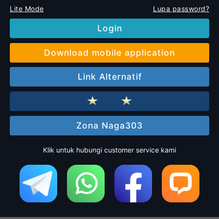
Lite Mode
Lupa password?
Login
Download mobile application
Link Alternatif
Zona Naga303
Klik untuk hubungi customer service kami