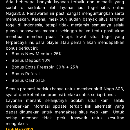
Ada beberapa banyak layanan terbaik dan menarik yang
sudah di sediakan oleh layanan judi togel situs online
Naga303. Penawaran ini pasti sangat menguntungkan serta
memuaskan. Karena, meskipun sudah banyak situs taruhan
togel di Indonesia, tetapi tidak menjamin semuanya selalu
punya penawaran menarik sehingga belum tentu pasti akan
membuat member puas. Tetapi, lewat situs togel yang
terpercaya ini, para player atau pemain akan mendapatkan
bonus berikut ini:
Bonus New Member 25K
Bonus Deposit 10%
Bonus Extra Freespin 30% + 25%
Bonus Referal
Bonus Cashback
Semua promosi berlaku hanya untuk member aktif Naga 303,
syarat dan ketentuan promosi berlaku untuk setiap bonus.
Layanan menarik selanjutnya adalah situs kami selalu
memberikan informasi update terkait link alternatif yang
dapat digunakan untuk mengakses situs web kami. Untuk
setiap member tidak perlu khawatir untuk kesulitan
mengakses
Link Naga303