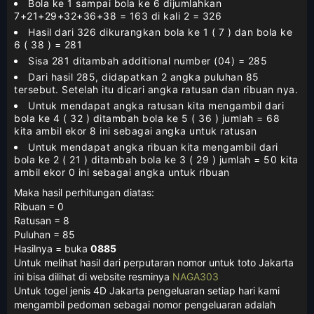
Bola ke 1 sampai bola ke 6 dijumlahkan
7+21+29+32+36+38 = 163 di kali 2 = 326
Hasil dari 326 dikurangkan bola ke 1 ( 7 ) dan bola ke
6 ( 38 ) = 281
Sisa 281 ditambah additional number (04) = 285
Dari hasil 285, didapatkan 2 angka puluhan 85
tersebut. Setelah itu dicari angka ratusan dan ribuan nya.
Untuk mendapat angka ratusan kita mengambil dari
bola ke 4 ( 32 ) ditambah bola ke 5 ( 36 ) jumlah = 68
kita ambil ekor 8 ini sebagai angka untuk ratusan
Untuk mendapat angka ribuan kita mengambil dari
bola ke 2 ( 21 ) ditambah bola ke 3 ( 29 ) jumlah = 50 kita
ambil ekor 0 ini sebagai angka untuk ribuan
Maka hasil perhitungan diatas:
Ribuan = 0
Ratusan = 8
Puluhan = 85
Hasilnya = buka
0885
Untuk melihat hasil dari perputaran nomor untuk toto Jakarta
ini bisa dilihat di website resminya
NAGA303
Untuk togel jenis 4D Jakarta pengeluaran setiap hari kami
mengambil pedoman sebagai nomor pengeluaran adalah