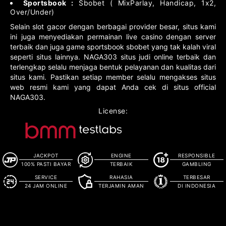
Sportsbook :
Sbobet ( MixParlay, Handicap, 1x2,
Over/Under)
Selain slot gacor dengan berbagai provider besar, situs kami
ini juga menyediakan permainan live casino dengan server
terbaik dan juga game sportsbook sbobet yang tak kalah viral
seperti situs lainnya. NAGA303 situs judi online terbaik dan
terlengkap selalu menjaga bentuk pelayanan dan kualitas dari
situs kami. Pastikan setiap member selalu mengakses situs
web resmi kami yang dapat Anda cek di situs official
NAGA303.
License:
JACKPOT
ENGINE
RESPONSIBLE
100% PASTI BAYAR
TERBAIK
GAMBLING
SERVICE
RAHASIA
TERBESAR
24 JAM ONLINE
TERJAMIN AMAN
DI INDONESIA
© Copyright 2014 - 2026
. All Rights Reserved.